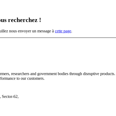
ous recherchez !
veuillez nous envoyer un message à
cette page
.
armers, researchers and government bodies through disruptive products. 
rformance to our customers.
, Sector-62,